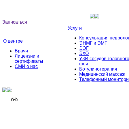
Записаться
Услуги
Консультация невроло
О центре
ЭНМГ и ЭМГ
ЭЭГ
Врачи
ЭХО
Лицензии и
УЗИ сосудов головного
сертификаты
шеи
СМИ о нас
Ботулинотерапия
Медицинский массаж
Телефонный монитори