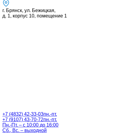
г. Брянск, ул. Бежицкая,
д. 1, корпус 10, помещение 1
+7 (4832) 42-33-03
пн.-пт.
+7 (9107) 43-70-72
пн.-пт.
Пн.-Пт. – с 10:00 до 16:00
Сб., Вс. – выходной