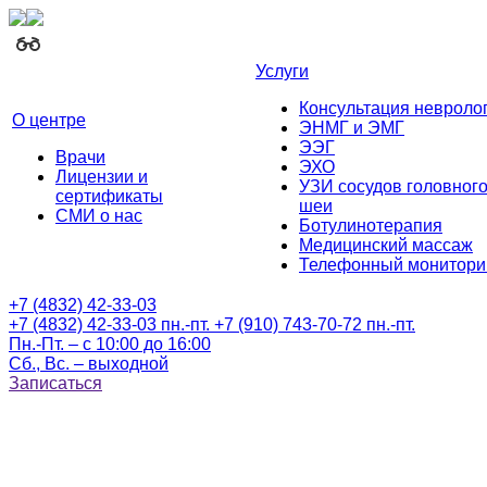
Услуги
Консультация невроло
О центре
ЭНМГ и ЭМГ
ЭЭГ
Врачи
ЭХО
Лицензии и
УЗИ сосудов головного
сертификаты
шеи
СМИ о нас
Ботулинотерапия
Медицинский массаж
Телефонный монитори
+7 (4832) 42-33-03
+7 (4832) 42-33-03
пн.-пт.
+7 (910) 743-70-72
пн.-пт.
Пн.-Пт. – с 10:00 до 16:00
Сб., Вс. – выходной
Записаться