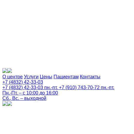
О центре
Услуги
Цены
Пациентам
Контакты
+7 (4832) 42-33-03
+7 (4832) 42-33-03
пн.-пт.
+7 (910) 743-70-72
пн.-пт.
Пн.-Пт. – с 10:00 до 16:00
Сб., Вс. – выходной