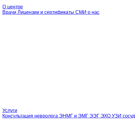
О центре
Врачи
Лицензии и сертификаты
СМИ о нас
Услуги
Консультация невролога
ЭНМГ и ЭМГ
ЭЭГ
ЭХО
УЗИ сосуд