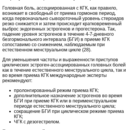
Головная боль, ассоциированная с КГК, как правило,
возникает в свободный от приема гормонов период,
когда первоначально сывороточный уровень стероидов
резко снижается и затем происходит кратковременный
выброс эндогенных эстрогенов и прогестерона. Так,
падение уровня эстрогенов в течение 4-7-дневного
безгормонального интервала (БГИ) в приеме КГК
сопоставимо со снижением, наблюдаемым при
естественном менструальном цикле (28).
Для уменьшения частоты и выраженности приступов
циклических эстроген-ассоциированных головных болей
как в течение естественного менструального цикла, так и
во время приема КГК международные эксперты
рекомендуют:
пролонгированный режим приема КГК;
дополнительное назначение эстрогенов во время
БГИ при приеме КГК или в перименструальном
периоде естественного менструального цикла;
сокращение БГИ при циклическом режиме приема
КГК;
ЧГК с дезогестрелом.