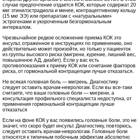
случае предпочтение отдается КОК, которые содержат 20
мкг этинилэстрадиола и менее, контрацептивному кольцу
(15 мкг ЭЭ) или препаратам с «натуральными»
эстрогенами и укороченным безгормональным
интервалом.
Чрезвычайное редкое осложнение приема КОК это
инсульт, отраженное в инструкциях по применению, оно
действительно может произойти, но только у пациенток
из группы высокого риска (мигрени, курение, лишний вес,
повышенное АД, диабет). Если у вас есть
противопоказания к приему КОК или сочетание факторов
риска, от гормональной контрацепции лучше отказаться.
Не всякая головная боль — мигрень. Диагностику
следует оставить врачам-неврологам. Если вы все-таки
считаете, что ваши головные боли — мигрени, а
консультация профильного специалиста недоступна, от
применения гормональной контрацепции лучше
отказаться
Если на фоне КОК у вас появились головные боли, это не
значит, что скоро будет инсульт. Диагностику, повторюсь,
следует оставить врачам-неврологам. Головные боли
относятся к типичным побочным эффектам абсолютно