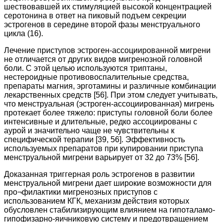
шествовавшей их стимуляцией высокой концентрацией
серотонина в ответ на пиковый подъем секреции
эстрогенов в середине второй фазы менструального
цикла (16).
Лечение приступов эстроген-ассоциированной мигрени
не отличается от других видов мигренозной головной
боли. С этой целью используются триптаны,
нестероидные противовоспалительные средства,
препараты магния, эрготамины и различные комбинации
лекарственных средств [56]. При этом следует учитывать,
что менструальная (эстроген-ассоциированная) мигрень
протекает более тяжело: приступы головной боли более
интенсивные и длительные, редко ассоциированы с
аурой и значительно чаще не чувствительны к
специфической терапии [39, 56]. Эффективность
используемых препаратов при купировании приступа
менструальной мигрени варьирует от 32 до 73% [56].
Доказанная триггерная роль эстрогенов в развитии
менструальной мигрени дает широкие возможности для
про¬филактики мигренозных приступов с
использованием КГК, механизм действия которых
обусловлен стабилизирующим влиянием на гипоталамо-
гипофизарно-яичниковую систему и предотвращением