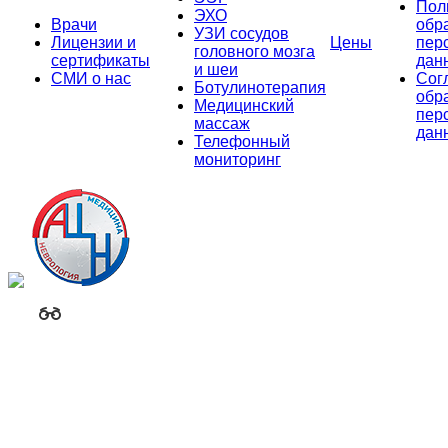
Пол
ЭХО
Врачи
обр
УЗИ сосудов
Лицензии и
Цены
пер
головного мозга
сертификаты
дан
и шеи
СМИ о нас
Сог
Ботулинотерапия
обр
Медицинский
пер
массаж
дан
Телефонный
мониторинг