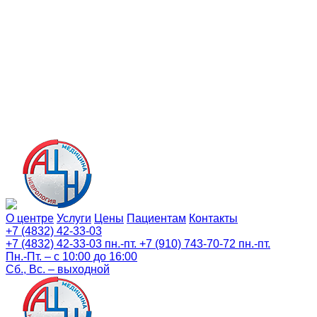
О центре
Услуги
Цены
Пациентам
Контакты
+7 (4832) 42-33-03
+7 (4832) 42-33-03
пн.-пт.
+7 (910) 743-70-72
пн.-пт.
Пн.-Пт. – с 10:00 до 16:00
Сб., Вс. – выходной