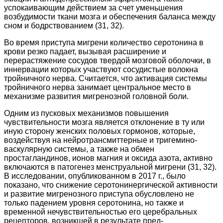
успокаивающим действием за счет уменьшения
возбудимости ткани мозга и обеспечения баланса между
сном и бодрствованием (31, 32).
Во время приступа мигрени количество серотонина в
крови резко падает, вызывая расширение и
перерастяжение сосудов твердой мозговой оболочки, в
иннервации которых участвуют сосудистые волокна
тройничного нерва. Считается, что активация системы
тройничного нерва занимает центральное место в
механизме развития мигренозной головной боли.
Одним из пусковых механизмов повышения
чувствительности мозга является отклонение в ту или
иную сторону женских половых гормонов, которые,
воздействуя на нейротрансмиттерные и тригемино-
васкулярную системы, а также на обмен
простагландинов, ионов магния и оксида азота, активно
включаются в патогенез менструальной мигрени (31, 32).
В исследовании, опубликованном в 2017 г., было
показано, что снижение серотонинергической активности
и развитие мигренозного приступа обусловлено не
только падением уровня серотонина, но также и
временной нечувствительностью его церебральных
рецепторов, возникшей в результате пред-