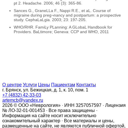
pt 2. Headache. 2006; 46 (3): 365-86.
Sances G., GraneLLa F., Nappi R.E., et aL. Course of
migraine during preg¬nancy and postpartum: a prospective
study. CephaLaLgia. 2003; 23: 197-205.
WHO/RHR. FamiLy PLanning: A GLobaL Handbook for
Providers. BaLtimore; Geneva: CCP and WHO, 2011
О центре
Услуги
Цены
Пациентам
Контакты
г. Брянск, ул. Бежицкая, д. 1, к. 10, пом. 1
+7 (4832) 42-33-03
artemcb@yandex.ru
2026 © ООО «Неврология» · ИНН 3257057597 · Лицензия
№ ЛО-32-01-001453 · Все права защищены ·
Информация на сайте носит исключительно
ознакомительный характер · Все материалы и цены,
размещенные на сайте, не являются публичной офертой,