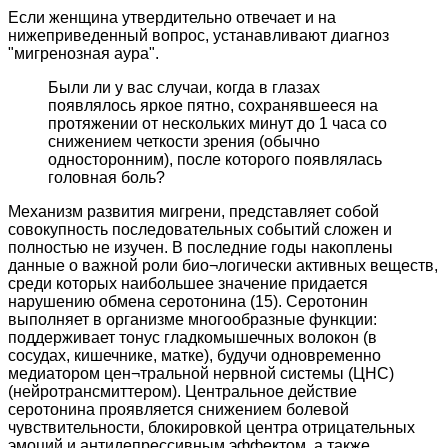
Если женщина утвердительно отвечает и на
нижеприведенный вопрос, устанавливают диагноз
"мигренозная аура".
Были ли у вас случаи, когда в глазах
появлялось яркое пятно, сохранявшееся на
протяжении от нескольких минут до 1 часа со
снижением четкости зрения (обычно
односторонним), после которого появлялась
головная боль?
Механизм развития мигрени, представляет собой
совокупность последовательных событий сложен и
полностью не изучен. В последние годы накоплены
данные о важной роли био¬логически активных веществ,
среди которых наибольшее значение придается
нарушению обмена серотонина (15). Серотонин
выполняет в организме многообразные функции:
поддерживает тонус гладкомышечных волокон (в
сосудах, кишечнике, матке), будучи одновременно
медиатором цен¬тральной нервной системы (ЦНС)
(нейротрансмиттером). Центральное действие
серотонина проявляется снижением болевой
чувствительности, блокировкой центра отрицательных
эмоций и антидепрессивным эффектом, а также