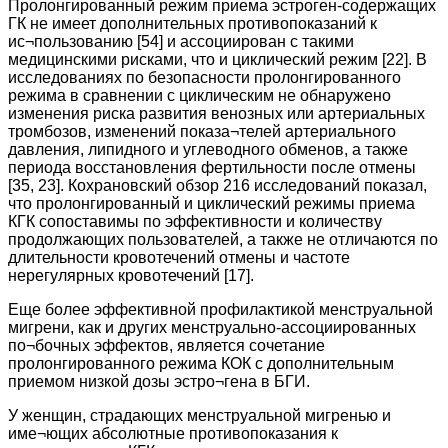
Пролонгированный режим приема эстроген-содержащих
ГК не имеет дополнительных противопоказаний к
ис¬пользованию [54] и ассоциирован с такими
медицинскими рисками, что и циклический режим [22]. В
исследованиях по безопасности пролонгированного
режима в сравнении с циклическим не обнаружено
изменения риска развития венозных или артериальных
тромбозов, изменений показа¬телей артериального
давления, липидного и углеводного обменов, а также
периода восстановления фертильности после отмены
[35, 23]. Кохрановский обзор 216 исследований показал,
что пролонгированный и циклический режимы приема
КГК сопоставимы по эффективности и количеству
продолжающих пользователей, а также не отличаются по
длительности кровотечений отмены и частоте
нерегулярных кровотечений [17].
Еще более эффективной профилактикой менструальной
мигрени, как и других менструально-ассоциированных
по¬бочных эффектов, является сочетание
пролонгированного режима КОК с дополнительным
приемом низкой дозы эстро¬гена в БГИ.
У женщин, страдающих менструальной мигренью и
име¬ющих абсолютные противопоказания к