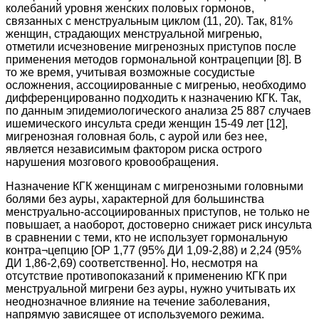
колебаний уровня женских половых гормонов,
связанных с менструальным циклом (11, 20). Так, 81%
женщин, страдающих менструальной мигренью,
отметили исчезновение мигренозных приступов после
применения методов гормональной контрацепции [8]. В
то же время, учитывая возможные сосудистые
осложнения, ассоциированные с мигренью, необходимо
дифференцированно подходить к назначению КГК. Так,
по данным эпидемиологического анализа 25 887 случаев
ишемического инсульта среди женщин 15-49 лет [12],
мигренозная головная боль, с аурой или без нее,
является независимым фактором риска острого
нарушения мозгового кровообращения.
Назначение КГК женщинам с мигренозными головными
болями без ауры, характерной для большинства
менструально-ассоциированных приступов, не только не
повышает, а наоборот, достоверно снижает риск инсульта
в сравнении с теми, кто не использует гормональную
контра¬цепцию [ОР 1,77 (95% ДИ 1,09-2,88) и 2,24 (95%
ДИ 1,86-2,69) соответственно]. Но, несмотря на
отсутствие противопоказаний к применению КГК при
менструальной мигрени без ауры, нужно учитывать их
неоднозначное влияние на течение заболевания,
напрямую зависящее от используемого режима.