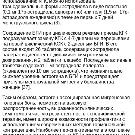
использованию КГК, можно использовать
трансдермальные формы эстрадиола в виде пластыря
(0,1 мг 17р-эстрадиола однократно) или геля (1,5 мг 17р-
эстрадиола ежедневно) в течение первых 7 дней
менструального цикла (3).
Сокращение БГИ при циклическом режиме приема КГК
подразумевает замену КГК с 4-7-дневными перерывами
на новый циклический КОК с 2-дневным БГИ. В его
состав входит 26 таблеток, содержащих эстрадиола
валерат и диеногест с динамическим режимом
дозирования, и 2 таблетки плацебо. Последние активные
таблетки содержат 1 мг эстрадиола валерата
(эквивалентно 10 мкг эстрадиола), что незначительно
снижает уровень эстрогена в БГИ и предотвращает
приступы менструальной мигрени у большинства
женщин [37].
Таким образом, эстроген-ассоциированная мигренозная
головная боль, несмотря на высокую
распространенность, выраженность клинических
симптомов и частую рези-стентность к специфической
терапии, имеет широкие возможности профилактики с
использованием современных методов гормональной
контрацепции. Наиболее пер-спективными в этом плане