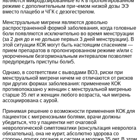
являются микродозированные КГК в пролонгированном
режиме с дополнительным при¬емом низкой дозы ЭЭ
вместо плацебо и ЧГК с дезогестрелом.
Менструальные мигрени являются довольно
распространенной формой заболевания, когда головные
боли появляются исключительно во время менструации
(за 2 дня до и не дольше первых 3 дней менструации). В
этой ситуации КОК могут быть настоящим спасением —
прием препаратов в пролонгированном режиме и/или с
укороченным безгормональным интервалом позволяет
предупредить приступы боли5.
Однако, в соответствии с выводами ВОЗ, риски при
менструальной мигрени ничем не отличаются от рисков
при других формах заболевания: применение КОК
противопоказано у женщин с менструальной мигренью
старше 35 лет и женщин любого возраста, чья мигрень
ассоциирована с аурой.
Принимая решение о возможности применения КОК для
пациенток с мигренозными болями, врачи должны
убедиться, что у пациентки нет очаговой
неврологической симптоматики (консультация невролога
обязательна), она не курит, абсолютно здорова со
стороны других органов и систем и моложе 35 лет. В этом