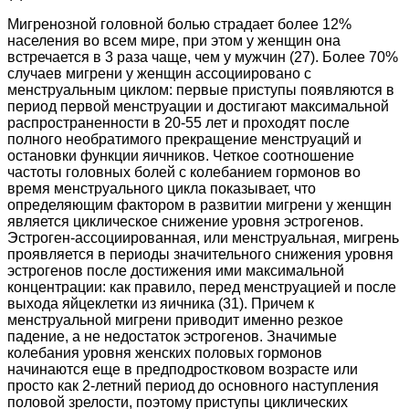
Мигренозной головной болью страдает более 12%
населения во всем мире, при этом у женщин она
встречается в 3 раза чаще, чем у мужчин (27). Более 70%
случаев мигрени у женщин ассоциировано с
менструальным циклом: первые приступы появляются в
период первой менструации и достигают максимальной
распространенности в 20-55 лет и проходят после
полного необратимого прекращение менструаций и
остановки функции яичников. Четкое соотношение
частоты головных болей с колебанием гормонов во
время менструального цикла показывает, что
определяющим фактором в развитии мигрени у женщин
является циклическое снижение уровня эстрогенов.
Эстроген-ассоциированная, или менструальная, мигрень
проявляется в периоды значительного снижения уровня
эстрогенов после достижения ими максимальной
концентрации: как правило, перед менструацией и после
выхода яйцеклетки из яичника (31). Причем к
менструальной мигрени приводит именно резкое
падение, а не недостаток эстрогенов. Значимые
колебания уровня женских половых гормонов
начинаются еще в предподростковом возрасте или
просто как 2-летний период до основного наступления
половой зрелости, поэтому приступы циклических