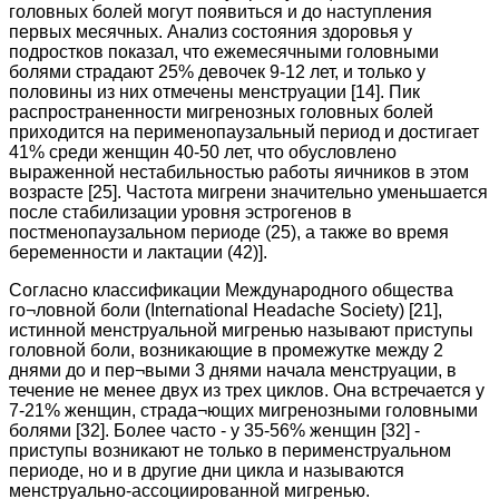
головных болей могут появиться и до наступления
первых месячных. Анализ состояния здоровья у
подростков показал, что ежемесячными головными
болями страдают 25% девочек 9-12 лет, и только у
половины из них отмечены менструации [14]. Пик
распространенности мигренозных головных болей
приходится на перименопаузальный период и достигает
41% среди женщин 40-50 лет, что обусловлено
выраженной нестабильностью работы яичников в этом
возрасте [25]. Частота мигрени значительно уменьшается
после стабилизации уровня эстрогенов в
постменопаузальном периоде (25), а также во время
беременности и лактации (42)].
Согласно классификации Международного общества
го¬ловной боли (International Headache Society) [21],
истинной менструальной мигренью называют приступы
головной боли, возникающие в промежутке между 2
днями до и пер¬выми 3 днями начала менструации, в
течение не менее двух из трех циклов. Она встречается у
7-21% женщин, страда¬ющих мигренозными головными
болями [32]. Более часто - у 35-56% женщин [32] -
приступы возникают не только в перименструальном
периоде, но и в другие дни цикла и называются
менструально-ассоциированной мигренью.