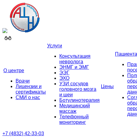
Услуги
Пациент
Консультация
невролога
Пра
ЭНМГ и ЭМГ
пос
О центре
ЭЭГ
Пол
ЭХО
Врачи
обр
УЗИ сосудов
Лицензии и
Цены
пер
головного мозга
сертификаты
дан
и шеи
СМИ о нас
Сог
Ботулинотерапия
обр
Медицинский
пер
массаж
дан
Телефонный
мониторинг
+7 (4832) 42-33-03