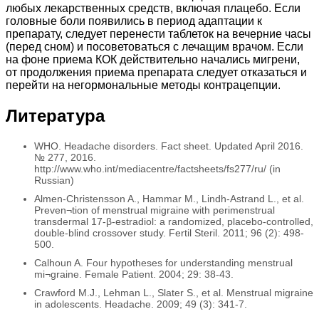
любых лекарственных средств, включая плацебо. Если
головные боли появились в период адаптации к
препарату, следует перенести таблеток на вечерние часы
(перед сном) и посоветоваться с лечащим врачом. Если
на фоне приема КОК действительно начались мигрени,
от продолжения приема препарата следует отказаться и
перейти на негормональные методы контрацепции.
Литература
WHO. Headache disorders. Fact sheet. Updated April 2016.
№ 277, 2016.
http://www.who.int/mediacentre/factsheets/fs277/ru/ (in
Russian)
Almen-Christensson A., Hammar M., Lindh-Astrand L., et al.
Preven¬tion of menstrual migraine with perimenstrual
transdermal 17-β-estradiol: a randomized, placebo-controlled,
double-blind crossover study. Fertil Steril. 2011; 96 (2): 498-
500.
Calhoun A. Four hypotheses for understanding menstrual
mi¬graine. Female Patient. 2004; 29: 38-43.
Crawford M.J., Lehman L., Slater S., et al. Menstrual migraine
in adolescents. Headache. 2009; 49 (3): 341-7.