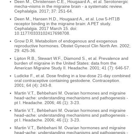
Deen M., Christensen C.E., Hougaard A., et al. Serotonergic
mecha¬nisms in the migraine brain - a systematic review.
Cephalalgia. 2017; 37: 251-64.
Deen M., Hansen H.D., Hougaard A., et al. Low 5-HT1B
receptor binding in the migraine brain: A PET study.
Cephalalgia. 2017 March 15. doi:
10.1177/0333102417698708.
Grow D.R. Metabolism of endogenous and exogenous
reproductive hormones. Obstet Gynecol Clin North Am. 2002;
29: 425-36.
Lipton R.B., Stewart W.F., Diamond S., et al. Prevalence and
burden of migraine in the United States: data from the
American Migraine Study II. Headache. 2001; 41 (7): 646-57.
Ludicke F., et al. Dose finding in a low-dose 21-day combined
oral contraceptive containing gestodene. Contraception.
2001; 64 (4): 243-8.
Martin V.T., Behbehani M. Ovarian hormones and migraine
head¬ache: understanding mechanisms and pathogenesis -
pt I. Headache. 2006; 46 (1): 3-23.
Martin V.T., Behbehani M. Ovarian hormones and migraine
head¬ache: understanding mechanisms and pathogenesis -
pt I. Headache. 2006; 46 (1): 3-23.
Martin V.T., Behbehani M. Ovarian hormones and migraine
head¬ache: understanding mechanisms and pathogenesis -